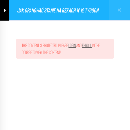
JAK OPANOWAĆ STANIE NA RĘKACH W 12 TYGODNI
Ghetto Workout Poland
0
This content is protected, please
login
and
enroll
in the
course to view this content!