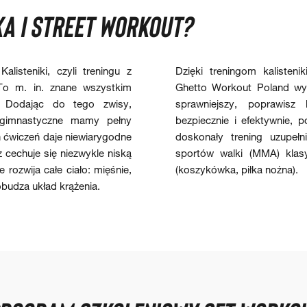
KA I STREET WORKOUT?
isteniki, czyli treningu z
Dzięki treningom kalisten
 To m. in. znane wszystkim
Ghetto Workout Poland wyrze
. Dodając do tego zwisy,
sprawniejszy, poprawisz
 gimnastyczne mamy pełny
bezpiecznie i efektywnie, p
 ćwiczeń daje niewiarygodne
doskonały trening uzupełnia
z cechuje się niezwykle niską
sportów walki (MMA) klas
e rozwija całe ciało: mięśnie,
(koszykówka, piłka nożna).
budza układ krążenia.