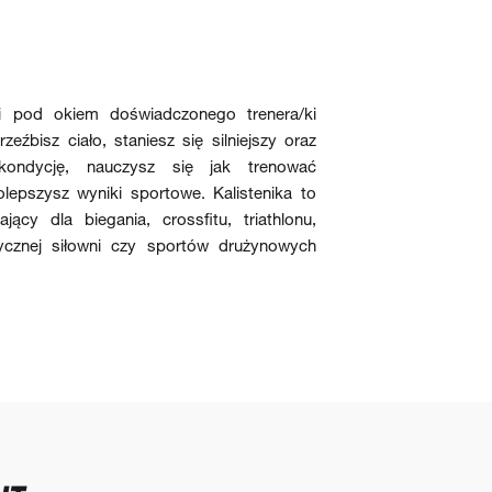
iki pod okiem doświadczonego trenera/ki
źbisz ciało, staniesz się silniejszy oraz
 kondycję, nauczysz się jak trenować
olepszysz wyniki sportowe. Kalistenika to
jący dla biegania, crossfitu, triathlonu,
ycznej siłowni czy sportów drużynowych