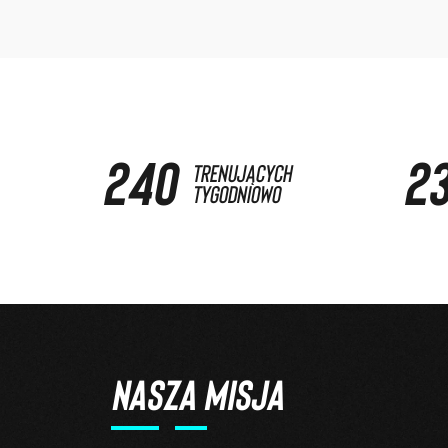
300
2
trenujących
tygodniowo
NASZA MISJA