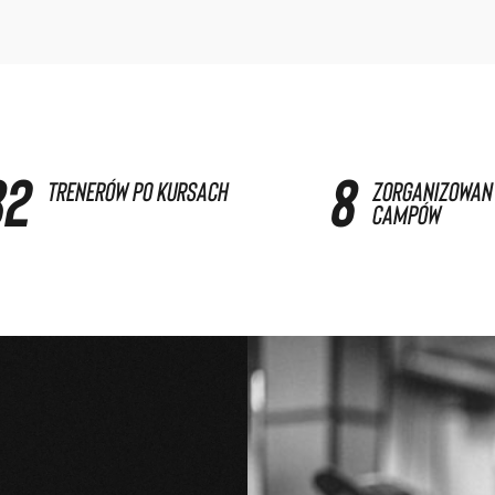
90
9
trenerów po kursach
zorganizowan
campów