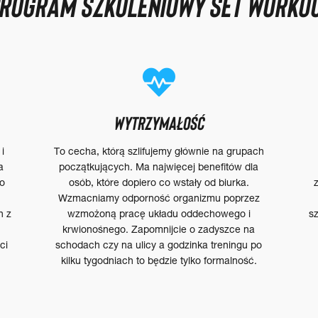
ROGRAM SZKOLENIOWY SET WORKO
WYTRZYMAŁOŚĆ
i
To cecha, którą szlifujemy głównie na grupach
a
początkujących. Ma najwięcej benefitów dla
To
osób, które dopiero co wstały od biurka.
Wzmacniamy odporność organizmu poprzez
h z
wzmożoną pracę układu oddechowego i
s
krwionośnego. Zapomnijcie o zadyszce na
ci
schodach czy na ulicy a godzinka treningu po
kilku tygodniach to będzie tylko formalność.