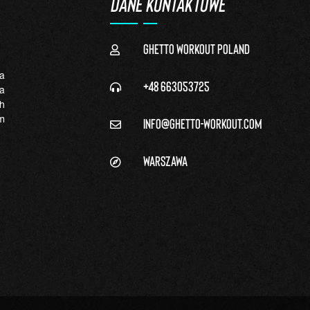
DANE KONTAKTOWE
Ghetto Workout Poland
a
+48 663053725
a
h
info@ghetto-workout.com
m
Warszawa