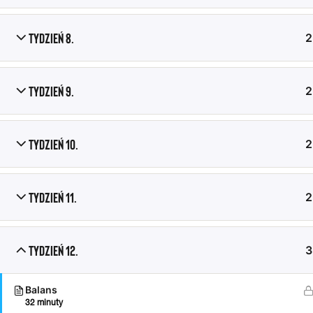
Tydzień 8.
2
Tydzień 9.
2
Tydzień 10.
2
© 2026
Ghetto Workout Poland
- Wszystkie prawa zastrzeżone
Tydzień 11.
2
Tydzień 12.
3
Balans
32 minuty