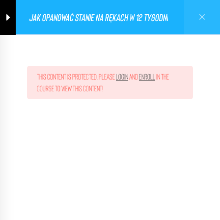
JAK OPANOWAĆ STANIE NA RĘKACH W 12 TYGODNI
Ghetto Workout Poland
0
This content is protected, please
login
and
enroll
in the
course to view this content!