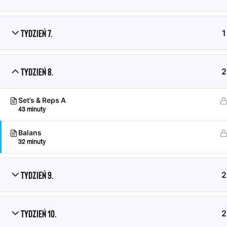
Tydzień 7.
1
Tydzień 8.
2
Set’s & Reps A
43 minuty
© 2026
Ghetto Workout Poland
- Wszystkie prawa zastrzeżone
Balans
32 minuty
Tydzień 9.
2
Tydzień 10.
2