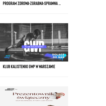
PROGRAM ZDROWA-ZGRABNA-SPRAWNA SPECJALNIE DLA KOBIET PO TRZYDZIESTCE
KLUB KALISTENIKI GWP W WARSZAWIE