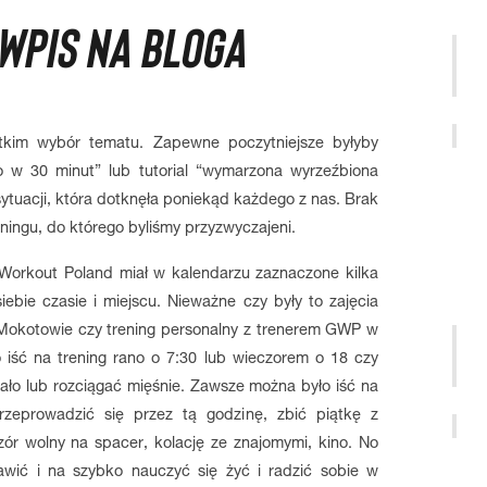
WPIS NA BLOGA
tkim wybór tematu. Zapewne poczytniejsze byłyby
to w 30 minut” lub tutorial “wymarzona wyrzeźbiona
ytuacji, która dotknęła poniekąd każdego z nas. Brak
ningu, do którego byliśmy przyzwyczajeni.
Workout Poland miał w kalendarzu zaznaczone kilka
bie czasie i miejscu. Nieważne czy były to zajęcia
 Mokotowie czy trening personalny z trenerem GWP w
iść na trening rano o 7:30 lub wieczorem o 18 czy
ciało lub rozciągać mięśnie. Zawsze można było iść na
przeprowadzić się przez tą godzinę, zbić piątkę z
ór wolny na spacer, kolację ze znajomymi, kino. No
tawić i na szybko nauczyć się żyć i radzić sobie w