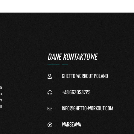
DANE KONTAKTOWE
Ghetto Workout Poland
a
+48 663053725
a
h
info@ghetto-workout.com
m
Warszawa