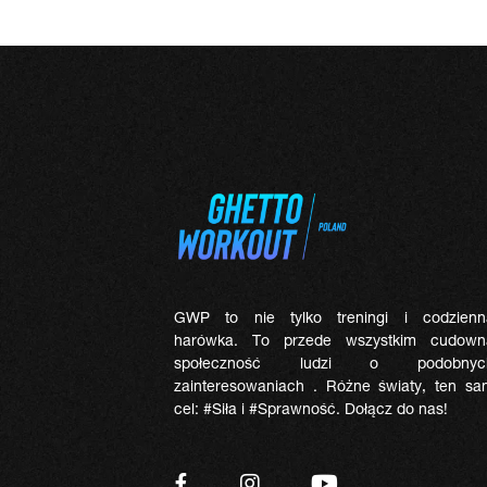
GWP to nie tylko treningi i codzienn
harówka. To przede wszystkim cudown
społeczność ludzi o podobnyc
zainteresowaniach . Różne światy, ten sa
cel: #Siła i #Sprawność. Dołącz do nas!