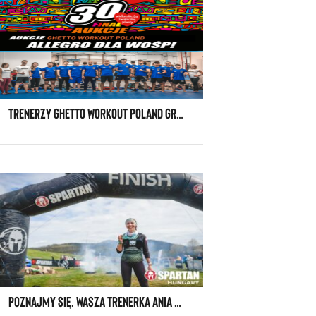
TRENERZY GHETTO WORKOUT POLAND GRAJĄ DLA OKULISTYKI DZIECIĘCEJ Z WOŚP
POZNAJMY SIĘ. WASZA TRENERKA ANIA BEDNAREK