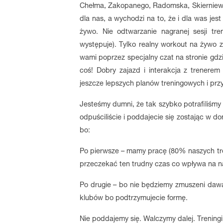
Chełma, Zakopanego, Radomska, Skierniewic.
dla nas, a wychodzi na to, że i dla was jes
żywo. Nie odtwarzanie nagranej sesji tre
występuje). Tylko realny workout na żywo z
wami poprzez specjalny czat na stronie gdzi
coś! Dobry zajazd i interakcja z trenere
jeszcze lepszych planów treningowych i prz
Jesteśmy dumni, że tak szybko potrafiliśmy 
odpuściliście i poddajecie się zostając w d
bo:
Po pierwsze – mamy pracę (80% naszych tr
przeczekać ten trudny czas co wpływa na nas
Po drugie – bo nie będziemy zmuszeni daw
klubów bo podtrzymujecie formę.
Nie poddajemy się. Walczymy dalej. Treningi