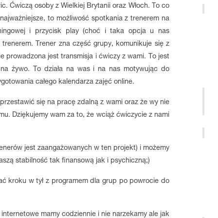
 Ćwiczą osoby z Wielkiej Brytanii oraz Włoch. To co
t najważniejsze, to możliwość spotkania z trenerem na
ningowej i przycisk play (choć i taka opcja u nas
 trenerem. Trener zna część grupy, komunikuje się z
e prowadzona jest transmisja i ćwiczy z wami. To jest
m na żywo. To działa na was i na nas motywując do
ygotowania całego kalendarza zajęć online.
przestawić się na pracę zdalną z wami oraz że wy nie
omu. Dziękujemy wam za to, że wciąż ćwiczycie z nami
enerów jest zaangażowanych w ten projekt) i możemy
zą stabilność tak finansową jak i psychiczną;)
ać kroku w tył z programem dla grup po powrocie do
 internetowe mamy codziennie i nie narzekamy ale jak