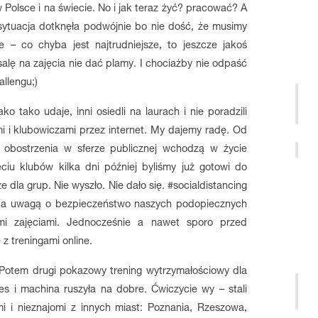
w Polsce i na świecie. No i jak teraz żyć? pracować? A
ytuacja dotknęła podwójnie bo nie dość, że musimy
– co chyba jest najtrudniejsze, to jeszcze jakoś
lę na zajęcia nie dać plamy. I chociażby nie odpaść
allengu;)
ko tako udaje, inni osiedli na laurach i nie poradzili
 i klubowiczami przez internet. My dajemy radę. Od
ie obostrzenia w sferze publicznej wchodzą w życie
ciu klubów kilka dni później byliśmy już gotowi do
dla grup. Nie wyszło. Nie dało się. #socialdistancing
na uwagą o bezpieczeństwo naszych podopiecznych
mi zajęciami. Jednocześnie a nawet sporo przed
 treningami online.
. Potem drugi pokazowy trening wytrzymałościowy dla
 i machina ruszyła na dobre. Ćwiczycie wy – stali
i i nieznajomi z innych miast: Poznania, Rzeszowa,