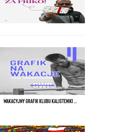
WAKACYJNY GRAFIK KLUBU KALISTENIKI GWP W WARSZAWIE