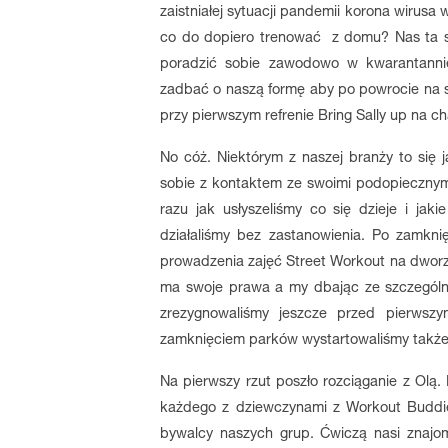
zaistniałej sytuacji pandemii korona wirusa 
co do dopiero trenować z domu? Nas ta s
poradzić sobie zawodowo w kwarantannie 
zadbać o naszą formę aby po powrocie na sa
przy pierwszym refrenie Bring Sally up na ch
No cóż. Niektórym z naszej branży to się ja
sobie z kontaktem ze swoimi podopiecznymi
razu jak usłyszeliśmy co się dzieje i jak
działaliśmy bez zastanowienia. Po zamknię
prowadzenia zajęć Street Workout na dworze 
ma swoje prawa a my dbając ze szczegól
zrezygnowaliśmy jeszcze przed pierwszy
zamknięciem parków wystartowaliśmy także z
Na pierwszy rzut poszło rozciąganie z Olą
każdego z dziewczynami z Workout Buddies
bywalcy naszych grup. Ćwiczą nasi znajom