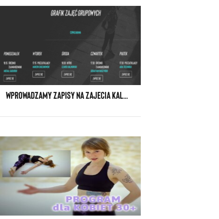
WPROWADZAMY ZAPISY NA ZAJECIA KALISTENIKI GHETTO WORKOUT