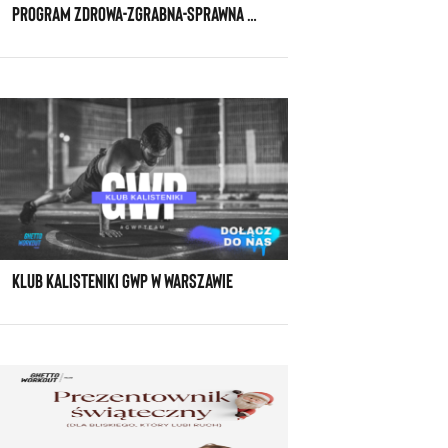
PROGRAM ZDROWA-ZGRABNA-SPRAWNA SPECJALNIE DLA KOBIET PO TRZYDZIESTCE
KLUB KALISTENIKI GWP W WARSZAWIE