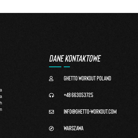
DANE KONTAKTOWE
Ghetto Workout Poland
a
+48 663053725
a
h
info@ghetto-workout.com
m
Warszawa