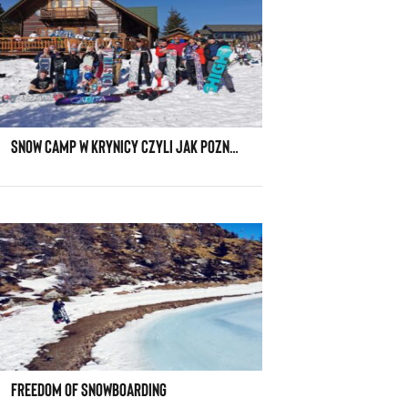
SNOW CAMP W KRYNICY CZYLI JAK POZNAĆ ŚWIETNYCH LUDZI NA WYJEŹDZIE NA DESKĘ
FREEDOM OF SNOWBOARDING