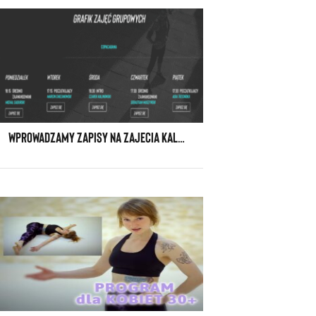
WPROWADZAMY ZAPISY NA ZAJECIA KALISTENIKI GHETTO WORKOUT