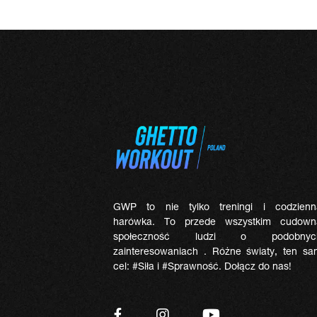
GWP to nie tylko treningi i codzienn
harówka. To przede wszystkim cudown
społeczność ludzi o podobnyc
zainteresowaniach . Różne światy, ten sa
cel: #Siła i #Sprawność. Dołącz do nas!