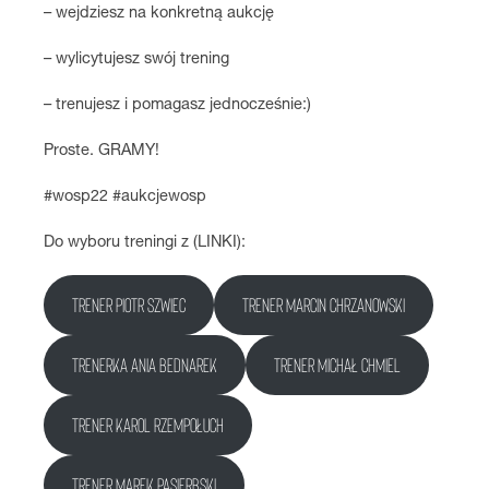
– wejdziesz na konkretną aukcję
– wylicytujesz swój trening
– trenujesz i pomagasz jednocześnie:)
Proste. GRAMY!
#wosp22 #aukcjewosp
Do wyboru treningi z (LINKI):
trener Piotr Szwiec
trener Marcin Chrzanowski
trenerka Ania Bednarek
trener Michał Chmiel
trener Karol Rzempołuch
Trener Marek Pasierbski