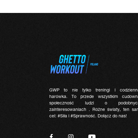
GWP to nie tylko treningi i codzienn
harówka. To przede wszystkim cudown
społeczność ludzi o podobnyc
zainteresowaniach . Różne światy, ten sa
cel: #Siła i #Sprawność. Dołącz do nas!