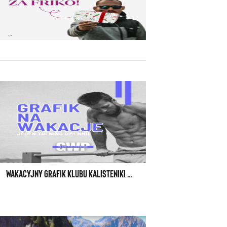
WAKACYJNY GRAFIK KLUBU KALISTENIKI GWP W WARSZAWIE