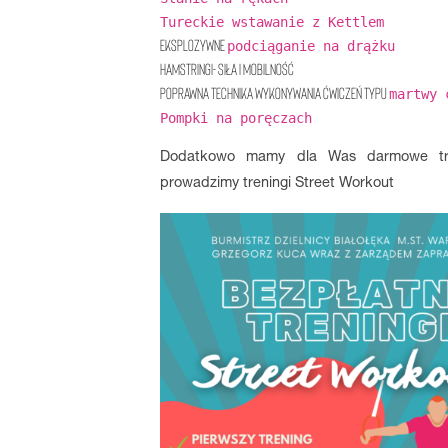
Tureckie wstawanie z Kettlem
Eksplozywne
podciąganie na drążku
Hamstringi- siła i mobilność
Poprawna technika wykonywania ćwiczeń typu
martwy 
Pompki na poręczach
Dodatkowo mamy dla Was darmowe tre
prowadzimy treningi Street Workout