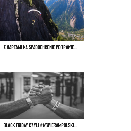
Z NARTAMI NA SPADOCHRONIE PO TRAWIE? CZYLI NARTY PRZED SEZONEM.
BLACK FRIDAY CZYLI #WSPIERAMPOLSKIEBIZNESY