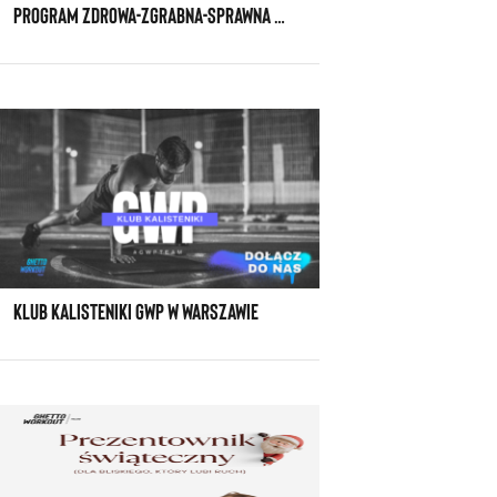
PROGRAM ZDROWA-ZGRABNA-SPRAWNA SPECJALNIE DLA KOBIET PO TRZYDZIESTCE
KLUB KALISTENIKI GWP W WARSZAWIE