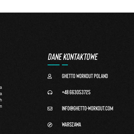
DANE KONTAKTOWE
Ghetto Workout Poland
a
+48 663053725
a
h
info@ghetto-workout.com
m
Warszawa