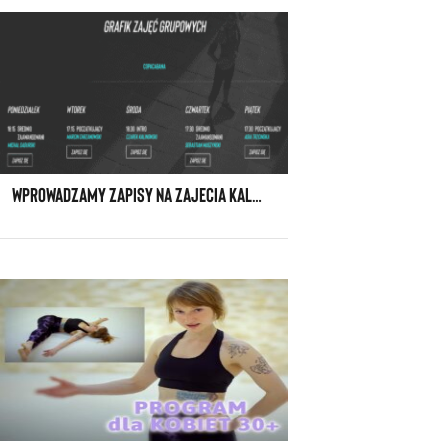
WPROWADZAMY ZAPISY NA ZAJECIA KALISTENIKI GHETTO WORKOUT