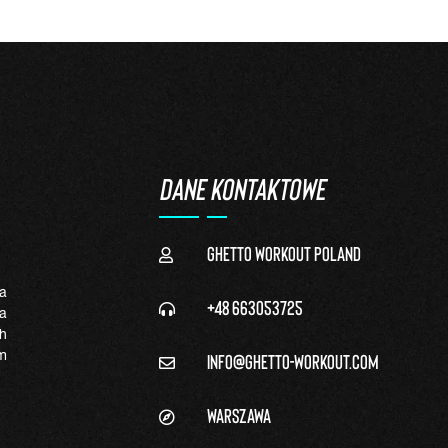
DANE KONTAKTOWE
Ghetto Workout Poland
a
+48 663053725
a
h
info@ghetto-workout.com
m
Warszawa