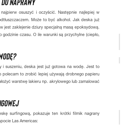
Ą DO NAPRAWY
najpierw osuszyć i oczyścić. Następnie najlepiej w
odtłuszczaczem. Może to być alkohol. Jak deska już
w jest zaklejenie dziury specjalną masą epoksydową.
odzinie czasu. O ile warunki są przychylne (ciepło,
 WODĘ?
i suszeniu, deska jest już gotowa na wodę. Jest to
o polecam to zrobić lepiej używają drobnego papieru
ałożyć warstwę lakieru np. akrylowego lub zamalować
NGOWEJ
skę surfingową, pokazuje ten krótki filmik nagrany
spocie Las Americas: