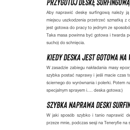
PRZYGOTUJ DESKĘ SURFINGOW
Aby naprawić deskę surfingową należy ją 
miejscu uszkodzenia przetrzeć szmatką z 
jest gotowa do pracy to jednym ze sposobó
Taka masa powinna być gotowa i twarda po g
sucho) do schnięcia.
KIEDY DESKA JEST GOTOWA NA
W zasadzie zabiegu nakładania masy epoxy 
szybka postać naprawy i jeśli macie czas t
ściernego do wyrównania i polerki. Potem n
specjalnym sprayem i…. deska gotowa:)
SZYBKA NAPRAWA DESKI SURFI
W jaki sposób szybko i tanio naprawić de
przeze mnie, podczas sesji na Teneryfie na 