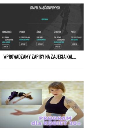
WPROWADZAMY ZAPISY NA ZAJECIA KALISTENIKI GHETTO WORKOUT