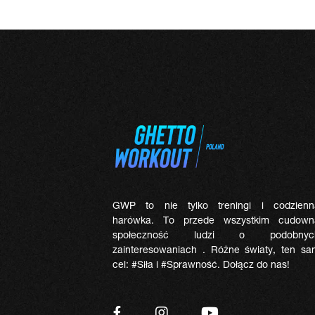
GWP to nie tylko treningi i codzienn
harówka. To przede wszystkim cudown
społeczność ludzi o podobnyc
zainteresowaniach . Różne światy, ten sa
cel: #Siła i #Sprawność. Dołącz do nas!