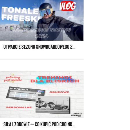
OTWARCIE SEZONU SNOWBOARDOWEGO 23/24 WE WŁOSZECH. VLOG Z WYJAZDU.
SIŁA I ZDROWIE – CO KUPIĆ POD CHOINKĘ NA PREZENT?