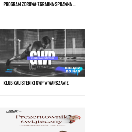
PROGRAM ZDROWA-ZGRABNA-SPRAWNA SPECJALNIE DLA KOBIET PO TRZYDZIESTCE
KLUB KALISTENIKI GWP W WARSZAWIE