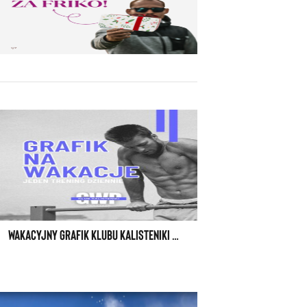
WAKACYJNY GRAFIK KLUBU KALISTENIKI GWP W WARSZAWIE