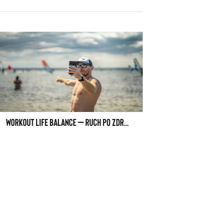
WORKOUT LIFE BALANCE – RUCH PO ZDROWIE. NOWA IDEA „TRENINGU”.