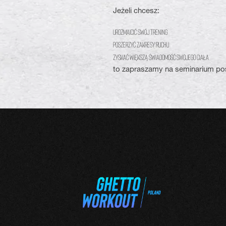
Jeżeli chcesz:
urozmaicić swój trening
poszerzyć zakresy ruchu
zyskać większą świadomość swojego ciała
to zapraszamy na seminarium 