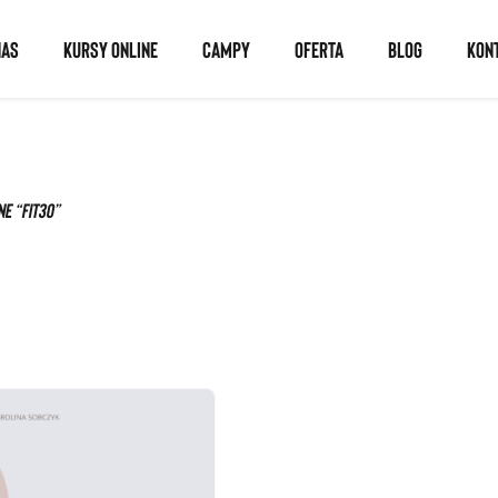
NAS
KURSY ONLINE
CAMPY
OFERTA
BLOG
KON
e “fit30”