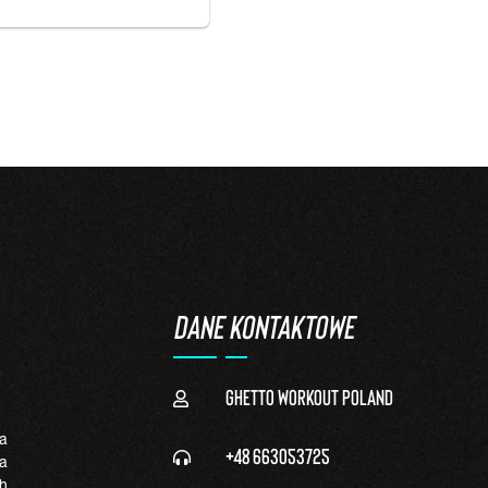
DANE KONTAKTOWE
Ghetto Workout Poland
a
+48 663053725
a
h