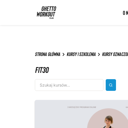
Ghetto Workout Poland
O 
Strona główna
Kursy i szkolenia
Kursy oznaczon
FIT30