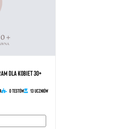
AM DLA KOBIET 30+
a
0 Testów
13 Uczniów