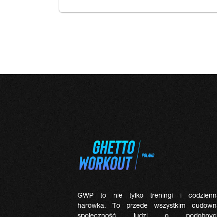
GWP to nie tylko treningi i codzienn
harówka. To przede wszystkim cudown
społeczność ludzi o podobnyc